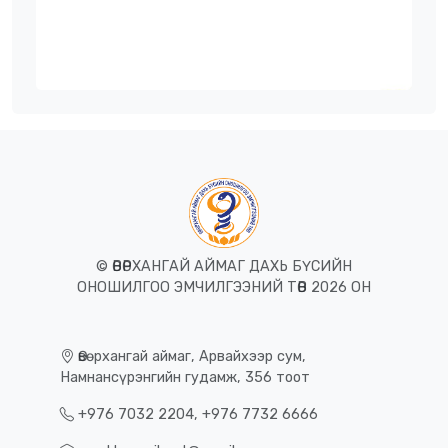
© ӨВӨРХАНГАЙ АЙМАГ ДАХЬ БҮСИЙН
ОНОШИЛГОО ЭМЧИЛГЭЭНИЙ ТӨВ 2026 ОН
Өвөрхангай аймаг, Арвайхээр сум,
Намнансүрэнгийн гудамж, 356 тоот
+976 7032 2204, +976 7732 6666