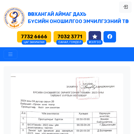
ӨВӨРХАНГАЙ АЙМАГ ДАХЬ
БҮСИЙН ОНОШИЛГОО ЭМЧИЛГЭЭНИЙ ТӨВ
7732 6666
7032 3771
ЦАГ ЗАХИАЛАХ
САНАЛ, ГОМДОЛ
ҮНЭЛГЭЭ