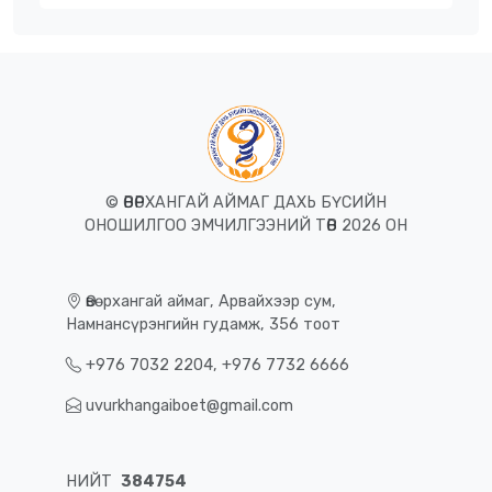
© ӨВӨРХАНГАЙ АЙМАГ ДАХЬ БҮСИЙН
ОНОШИЛГОО ЭМЧИЛГЭЭНИЙ ТӨВ 2026 ОН
Өвөрхангай аймаг, Арвайхээр сум,
Намнансүрэнгийн гудамж, 356 тоот
+976 7032 2204, +976 7732 6666
uvurkhangaiboet@gmail.com
НИЙТ
384754