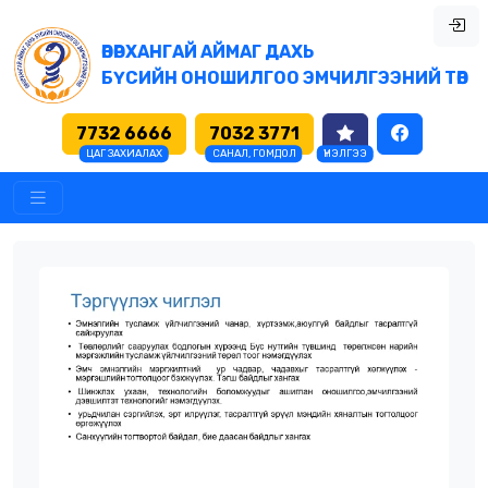
ӨВӨРХАНГАЙ АЙМАГ ДАХЬ
БҮСИЙН ОНОШИЛГОО ЭМЧИЛГЭЭНИЙ ТӨВ
7732 6666
7032 3771
ЦАГ ЗАХИАЛАХ
САНАЛ, ГОМДОЛ
ҮНЭЛГЭЭ