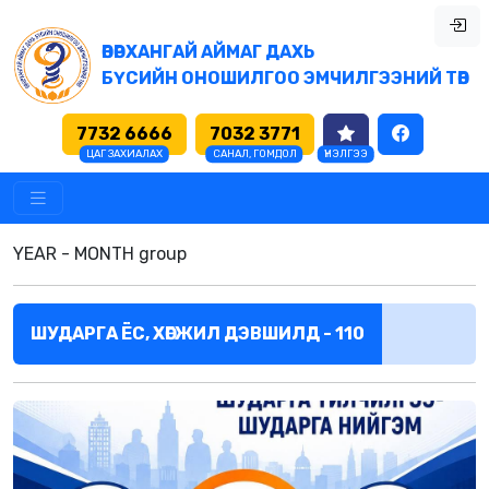
ӨВӨРХАНГАЙ АЙМАГ ДАХЬ
БҮСИЙН ОНОШИЛГОО ЭМЧИЛГЭЭНИЙ ТӨВ
7732 6666
7032 3771
ЦАГ ЗАХИАЛАХ
САНАЛ, ГОМДОЛ
ҮНЭЛГЭЭ
YEAR - MONTH group
ШУДАРГА ЁС, ХӨГЖИЛ ДЭВШИЛД - 110