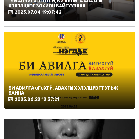
“БИ АВЛИГА ӨГӨХГҮЙ, БИ АВЛИГА АВАХГҮЙ”
ХЭЛЭЛЦҮҮЛЭГ ЗОХИОН БАЙГУУЛЛАА.
2023.07.04 19:07:42
БИ АВИЛГА ӨГӨХГҮЙ, АВАХГҮЙ ХЭЛЭЛЦҮҮЛЭГТ УРЬЖ
БАЙНА.
2023.06.22 12:37:21