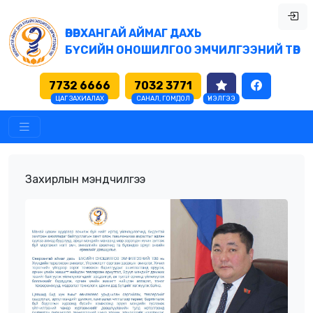
ӨВӨРХАНГАЙ АЙМАГ ДАХЬ
БҮСИЙН ОНОШИЛГОО ЭМЧИЛГЭЭНИЙ ТӨВ
7732 6666
7032 3771
ЦАГ ЗАХИАЛАХ
САНАЛ, ГОМДОЛ
ҮНЭЛГЭЭ
Захирлын мэндчилгээ