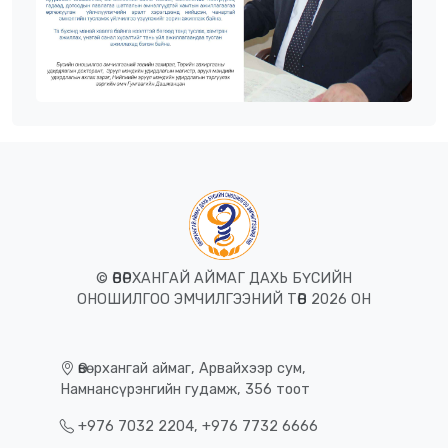
© ӨВӨРХАНГАЙ АЙМАГ ДАХЬ БҮСИЙН
ОНОШИЛГОО ЭМЧИЛГЭЭНИЙ ТӨВ 2026 ОН
Өвөрхангай аймаг, Арвайхээр сум,
Намнансүрэнгийн гудамж, 356 тоот
+976 7032 2204, +976 7732 6666