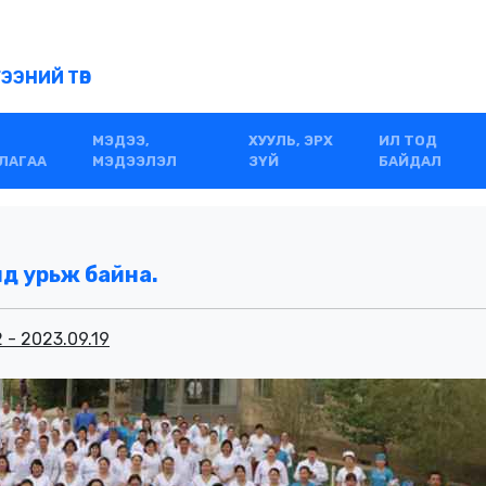
ЭНИЙ ТӨВ
МЭДЭЭ,
ХУУЛЬ, ЭРХ
ИЛ ТОД
ЛАГАА
МЭДЭЭЛЭЛ
ЗҮЙ
БАЙДАЛ
нд урьж байна.
 - 2023.09.19