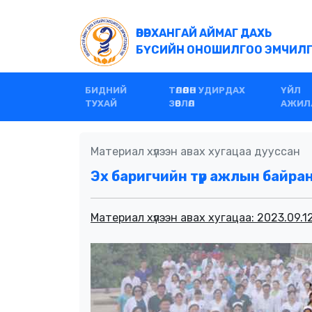
ӨВӨРХАНГАЙ АЙМАГ ДАХЬ
БҮСИЙН ОНОШИЛГОО ЭМЧИЛГЭ
БИДНИЙ
ТӨЛӨӨЛӨН УДИРДАХ
ҮЙЛ
ТУХАЙ
ЗӨВЛӨЛ
АЖИЛ
Материал хүлээн авах хугацаа дууссан
Эх баригчийн түр ажлын байра
Материал хүлээн авах хугацаа: 2023.09.12