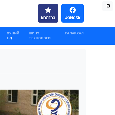
ҮНЭЛГЭЭ
ФЭЙСБҮҮК
ХҮНИЙ
ШИНЭ
ТАЛАРХАЛ
НӨӨЦ
ТЕХНОЛОГИ